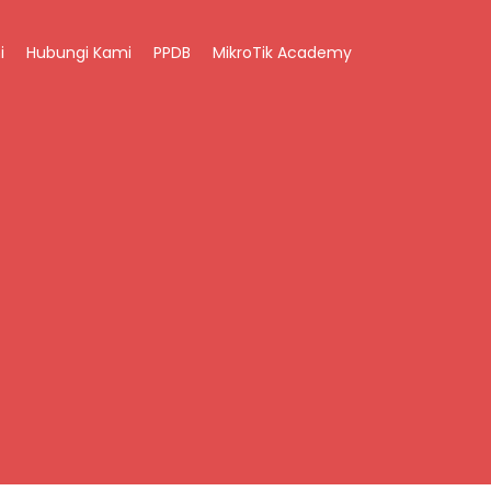
i
Hubungi Kami
PPDB
MikroTik Academy