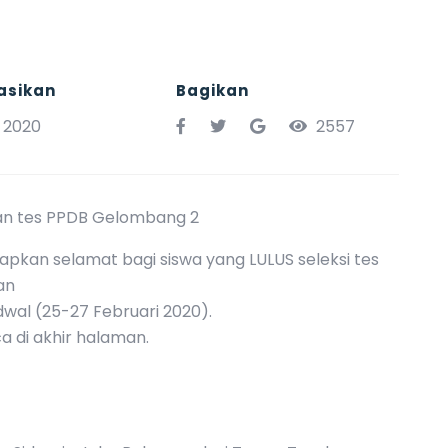
asikan
Bagikan
l 2020
2557
san tes PPDB Gelombang 2
kan selamat bagi siswa yang LULUS seleksi tes
an
dwal (25-27 Februari 2020).
a di akhir halaman.