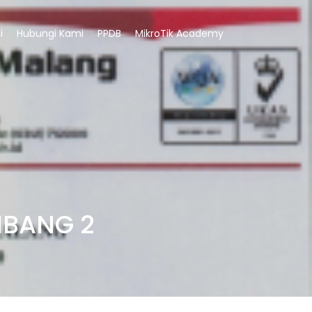
i
Hubungi Kami
PPDB
MikroTik Academy
MBANG 2