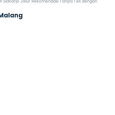
 Sidoarjo Jalur Rekomendasi Tanpa Tes dengan
iMalang