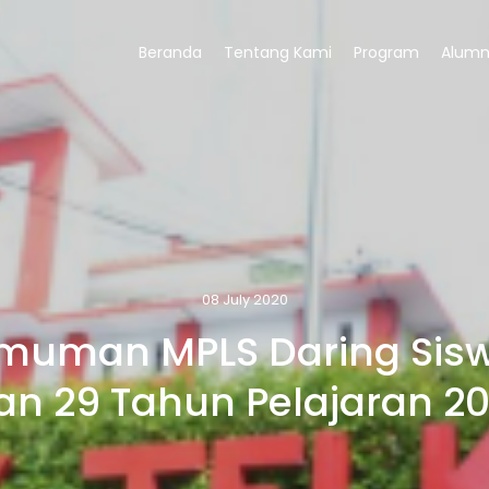
Beranda
Tentang Kami
Program
Alumn
08 July 2020
muman MPLS Daring Sisw
n 29 Tahun Pelajaran 2