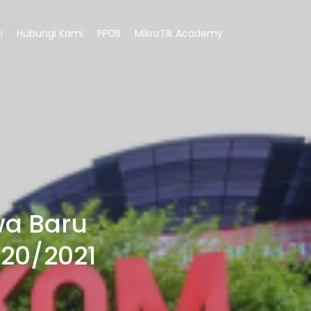
i
Hubungi Kami
PPDB
MikroTik Academy
a Baru
020/2021